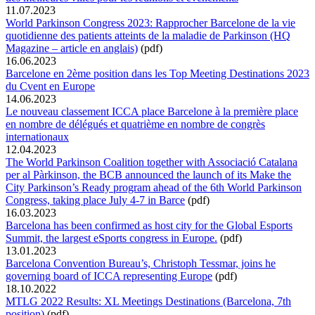
11.07.2023
World Parkinson Congress 2023: Rapprocher Barcelone de la vie
quotidienne des patients atteints de la maladie de Parkinson (HQ
Magazine – article en anglais)
(pdf)
16.06.2023
Barcelone en 2ème position dans les Top Meeting Destinations 2023
du Cvent en Europe
14.06.2023
Le nouveau classement ICCA place Barcelone à la première place
en nombre de délégués et quatrième en nombre de congrès
internationaux
12.04.2023
The World Parkinson Coalition together with Associació Catalana
per al Pàrkinson, the BCB announced the launch of its Make the
City Parkinson’s Ready program ahead of the 6th World Parkinson
Congress, taking place July 4-7 in Barce
(pdf)
16.03.2023
Barcelona has been confirmed as host city for the Global Esports
Summit, the largest eSports congress in Europe.
(pdf)
13.01.2023
Barcelona Convention Bureau’s, Christoph Tessmar, joins he
governing board of ICCA representing Europe
(pdf)
18.10.2022
MTLG 2022 Results: XL Meetings Destinations (Barcelona, 7th
position)
(pdf)