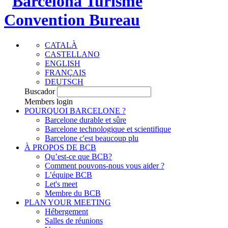
CATALÀ
CASTELLANO
ENGLISH
FRANÇAIS
DEUTSCH
Buscador
Members login
POURQUOI BARCELONE ?
Barcelone durable et sûre
Barcelone technologique et scientifique
Barcelone c'est beaucoup plu
À PROPOS DE BCB
Qu’est-ce que BCB?
Comment pouvons-nous vous aider ?
L’équipe BCB
Let's meet
Membre du BCB
PLAN YOUR MEETING
Hébergement
Salles de réunions